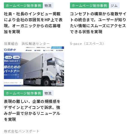
ホームページ制作事例
物流
ホームページ制作事例
ジム
社員・社長のインタビュー掲載
コンセプトの構築から複数サイ
により会社の雰囲気をHP上で表
トの統合まで。ユーザーが知り
現。オーガニックからの応募増
たい情報にスムーズにアクセス
加を実現
できる状態を実現
協業組合 浜松輸送センター
S-pace（エスペース）
ホームページ制作事例
物流
表現の難しい、企業の規模感を
デザインとアイコンで訴求。強
みが一目で分かるリニューアル
を実現
株式会社バンスポート