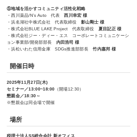
⑤地域を活かすコミュニティ活性化戦略
・西川薬品/N’s Auto 代表
西川幸宏 様
・浜名湖社中株式会社 代表取締役
影山剛士 様
・株式会社BLUE LAKE Project 代表取締役
夏目記正 様
・株式会社ジー・ディー・エス コーポレートコミュニケーシ
ョン事業部/開発部部長
内田浩司 様
・浜松いわた信用金庫 SDGs推進部部長
竹内嘉邦 様
開催日時
2025年11月27日(木)
セミナー／13:00~18:00
（開場12:30）
懇親会／18:30～
※懇親会は同会場で開催
場所
税理士法人SS総合会計 新オフィス