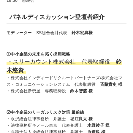
18:30 懇親会
パネルディスカッション登壇者紹介
モデレーター SS総合会計代表
鈴木宏典様
①中小企業の未来を拓く採用戦略
・スリーカウント株式会社 代表取締役
鈴
木悠資
・株式会社インディードリクルートパートナーズ/株式会社マ
ス・コミュニケーションシステム 代表取締役
斉藤貴史 様
・株式会社伊勢屋 専務取締役
鈴木智盛 様
②中小企業のリーガルリスク対策 最前線
・永沢総合法律事務所 弁護士
堀江良太 様
・法律事務所キノール東京 代表弁護士
木野綾子 様
・弁護士法人原総合法律事務所 弁護士
原道也 様