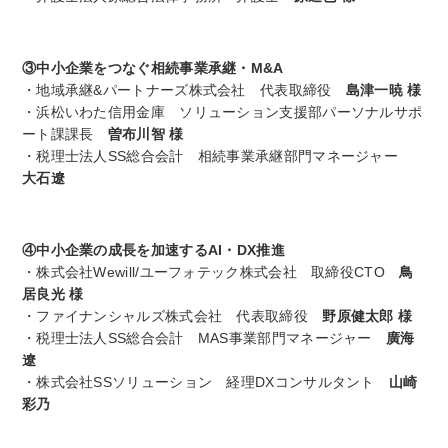
③中小企業をつなぐ相続事業承継・M&A
・地域承継&パートナーズ株式会社 代表取締役
島津一暁 様
・浜松いわた信用金庫 ソリューション支援部パーソナルサポ
ート課課長
曽布川智 様
・税理士法人SS総合会計 相続事業承継部門マネージャー
大石遼
④中小企業の成長を加速するAI・DX推進
・株式会社Wewill/ユーフォテック株式会社 取締役CTO
鳥
居良光 様
・ファイナンシャルズ株式会社 代表取締役
野原健太郎 様
・税理士法人SS総合会計 MAS事業部門マネージャー
廣海
遼
・株式会社SSソリューション 経理DXコンサルタント
山崎
彩乃