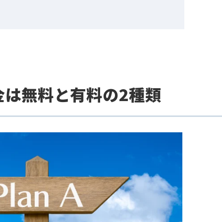
適化する
駄クリックを防ぐ
合の費用
用代行
関するよくある質問
らですか？
果ありますか？
る方法は？