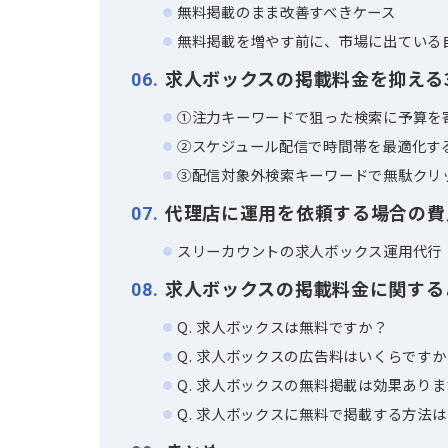
【月予算別】求人ボックス
3
求人ボックスと他の求人媒
4
Indeedとの料金の違い
スタンバイとの料金の違い
求人ボックスは無料掲載の
5
判断に使うのは管理画面の3つの
有料掲載を検討したほうがいいケ
無料掲載のまま改善すべきケース
無料掲載を増やす前に、市場に出
求人ボックスの掲載料金を抑
6
①注力キーワードで狙った検索に