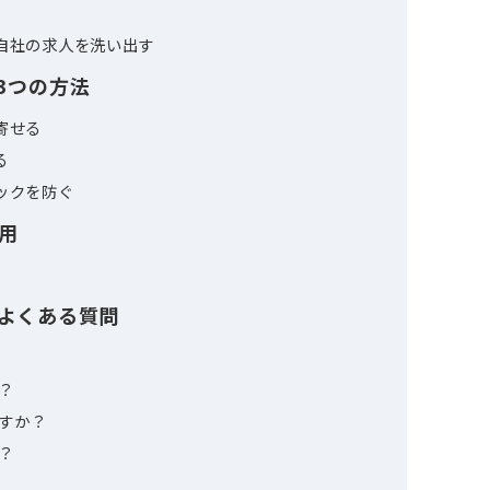
の掲載料金シミュレーション
体の料金比較
ままで足りる？有料掲載に切り替える判断基準
数字だけ
ース
ている自社の求人を洗い出す
える3つの方法
予算を寄せる