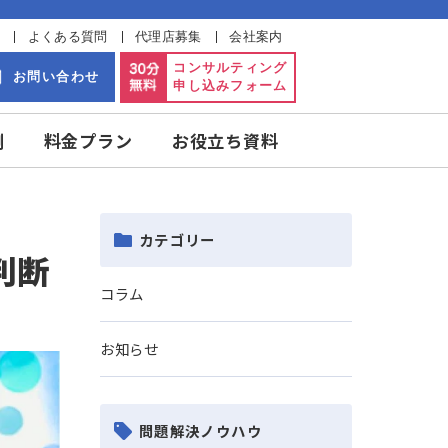
開します！
ラム・お知らせ
よくある質問
代理店募集
会社案内
875
コンサルティング
お問い合わせ
申し込みフォーム
日・祝日休）
実績・事例
料金プラン
お役立ち資料
カテゴリー
るかの判断
コラム
お知らせ