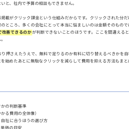
すと結局いくらかかるんだろう」と調べていて、いまひとつす
載できると書いてあるけれど本当に1円もかからないのか、有
きりしないと、社内で予算の相談もできません。
スの有料掲載がクリック課金という仕組みだからです。クリッ
ただ実際のところ、多くの会社にとって本当に悩ましいのは金
のままで改善できるのか
が判断できないことのほうです。こ
ねません。
ひととおり押さえたうえで、無料で足りるのか有料に切り替え
有料掲載を始めたあとに無駄なクリックを減らして費用を抑え
い。