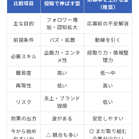
比較項目
投稿で伸ばす型
（推奨）
フォロワー増
主な目的
応募前の不安解消
加・認知拡大
前提条件
バズ・拡散
動線を引く
企画力・エンタ
段取り力・情報整
必要スキル
メ性
理力
難易度
高い
低〜中
再現性
低い
高い
炎上・ブランド
リスク
低い
毀損
効果の出方
波がある
安定しやすい
今から始め
◎ まだ取り組む
△ 競合も多い
やすいか
企業が少ない