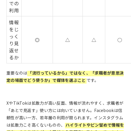
での
利用
情報
をじ
っく
◎
△
△
○
り見
返せ
るか
重要なのは
「流行っているから」ではなく、「求職者が意思決
定の場面でどう使うか」で媒体を選ぶこと
です。
XやTikTokは拡散力が高い反面、情報が流れやすく、求職者が
「あとで見返す」使い方には向いていません。Facebookは信
頼性が高い一方、若年層の利用が限られます。インスタグラム
は拡散力こそ高くないものの、
ハイライトやピン留めで情報を