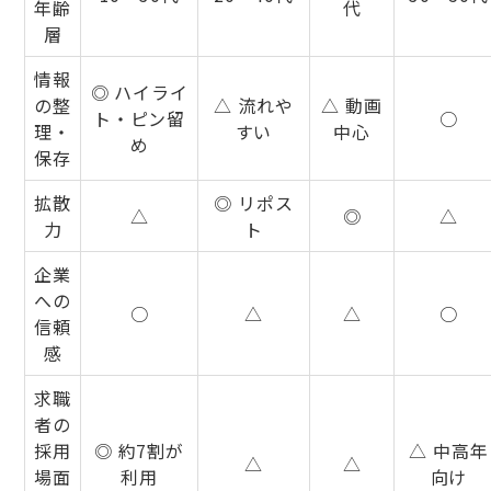
年齢
代
層
情報
◎ ハイライ
の整
△ 流れや
△ 動画
ト・ピン留
○
理・
すい
中心
め
保存
拡散
◎ リポス
△
◎
△
力
ト
企業
への
○
△
△
○
信頼
感
求職
者の
採用
◎ 約7割が
△ 中高年
△
△
場面
利用
向け