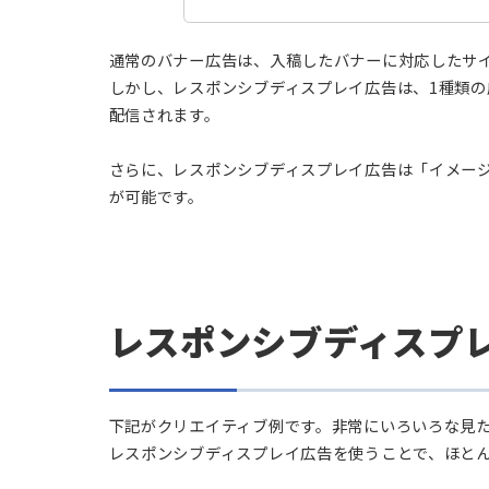
Google広告で利用可能な「レスポンシブデ
稿一式をアセットと呼ぶ）を、AIが機械学習
​​​参照：
レスポンシブ ディスプレイ広告につい
レスポ
画像
広告見出し
説明文
動画
ロゴ
通常のバナー広告は、入稿したバナーに対応
しかし、レスポンシブディスプレイ広告は、